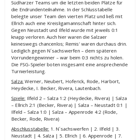
Südharzer Teams um die letzten beiden Plätze für
die Endrundenteilnahme. In der Schlusstabelle
belegte unser Team den vierten Platz und ließ mit
Ellrich auch eine Kreisligamannschaft hinter sich.
Gegen Neustadt und Ilfeld wurde mit jeweils 0:1
knapp verloren. Auch hier waren die Salzaer
keineswegs chancenlos; Remis’ waren durchaus drin.
Lediglich gegen N´sachswerfen – dem späteren
Vorrundengewinner – war beim 0:3 nichts zu holen.
Die FSG-Spieler boten insgesamt eine ansprechende
Turnierleistung.
Salza:
Werner, Neubert, Hoferick, Rode, Harbort,
Heydecke, I. Becker, Rivera, Lautenbach.
Spiele:
Ilfeld 2 – Salza 1:2 (Heydecke, Rivera) | Salza
– Ellrich 2:1 (Becker, Rivera) | Salza – Neustadt 0:1 |
Ilfeld – Salza 1:0 | Salza – Appenrode 4:2 (Rode,
Becker, Rode, Rivera)
Abschlusstabelle:
1. N´sachswerfen | 2. Ilfeld | 3.
Neustadt | 4. Salza | 5. Ellrich | 6. Appenrode | 7.