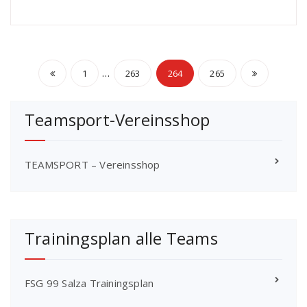
Seitennummerierung
…
1
263
264
265
der
Teamsport-Vereinsshop
Beiträge
TEAMSPORT – Vereinsshop
Trainingsplan alle Teams
FSG 99 Salza Trainingsplan