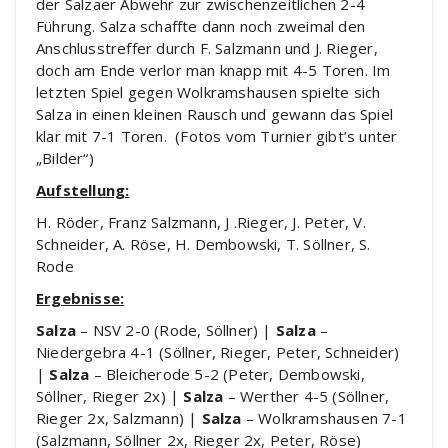
der Salzaer Abwehr zur zwischenzeitlichen 2-4
Führung. Salza schaffte dann noch zweimal den
Anschlusstreffer durch F. Salzmann und J. Rieger,
doch am Ende verlor man knapp mit 4-5 Toren. Im
letzten Spiel gegen Wolkramshausen spielte sich
Salza in einen kleinen Rausch und gewann das Spiel
klar mit 7-1 Toren. (Fotos vom Turnier gibt’s unter
„Bilder“)
Aufstellung:
H. Röder, Franz Salzmann, J .Rieger, J. Peter, V.
Schneider, A. Röse, H. Dembowski, T. Söllner, S.
Rode
Ergebnisse:
Salza
– NSV 2-0 (Rode, Söllner) |
Salza
–
Niedergebra 4-1 (Söllner, Rieger, Peter, Schneider)
|
Salza
– Bleicherode 5-2 (Peter, Dembowski,
Söllner, Rieger 2x) |
Salza
– Werther 4-5 (Söllner,
Rieger 2x, Salzmann) |
Salza
– Wolkramshausen 7-1
(Salzmann, Söllner 2x, Rieger 2x, Peter, Röse)